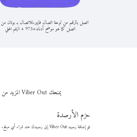
اتصل بالرقم من لوحة اتصال فايبر.
للاتصال بـ بوتان من 
اتصل كما هو موضح أدناه:
+
+
975
الرقم المحلي
يمنحك Viber Out المزيد من وقت المكالمة مقابل تكلفة أقل من المال. اختر من أحد خيارات الاتصال المرنة ذات السعر المنخفض:
حزم الأرصدة
تتم إضافة رصيد Viber Out إلى رصيدك عند شراء أي مبلغ. باستخدام رصيدك، يمكنك إجراء مكالمات إلى أي رقم في العالم بأسعار فايبر المنخفضة.