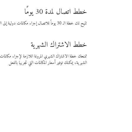
خطط اتصال لمدة 30 يومًا
تتيح لك خطة الـ 30 يوماً للاتصال إجراء مكالمات دولية إلى الوجهة التي تختارها لمدة 30 يوماً بأسعار فايبر المنخفضة.
خطط الاشتراك الشهرية
تمنحك خطة الاشتراك الشهري المرونة اللازمة لإجراء مكالم
الشهرية، يمكنك توفير أسعار المكالمات التي تجريها بالفعل