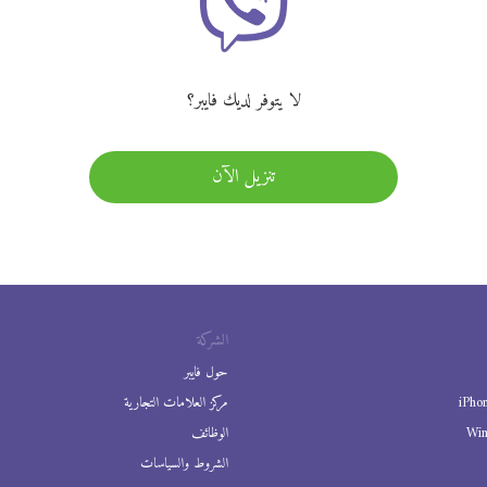
لا يتوفر لديك فايبر؟
تنزيل الآن
الشركة
حول فايبر
iPho
مركز العلامات التجارية
Wi
الوظائف
الشروط والسياسات