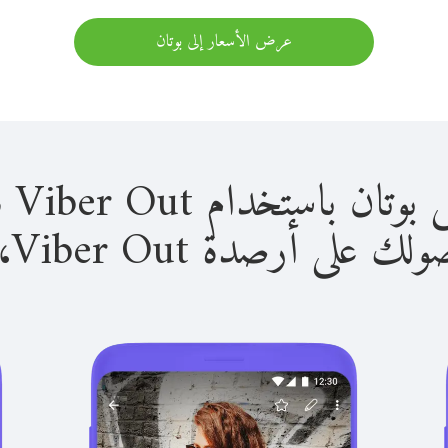
عرض الأسعار إلى بوتان
استخدام Viber Out سهل للغاية.
لى أرصدة Viber Out، يمكنك: