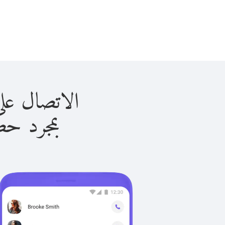
الاتصال على بوتان ب
بمجرد حصولك ع