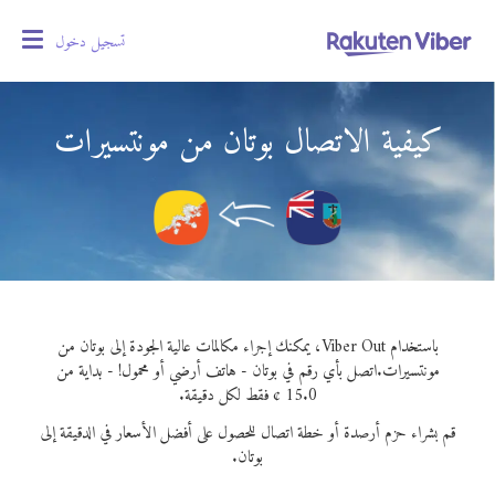
تسجيل دخول
oggle
gation
كيفية الاتصال بوتان من مونتسيرات
باستخدام Viber Out، يمكنك إجراء مكالمات عالية الجودة إلى بوتان من
مونتسيرات.
اتصل بأي رقم في بوتان - هاتف أرضي أو محمول! - بداية من
15.0 ¢ فقط لكل دقيقة.
قم بشراء حزم أرصدة أو خطة اتصال للحصول على أفضل الأسعار في الدقيقة إلى
بوتان.