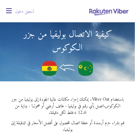
تسجيل دخول
oggle
gation
كيفية الاتصال بوليفيا من جزر
الكوكوس
باستخدام Viber Out، يمكنك إجراء مكالمات عالية الجودة إلى بوليفيا من جزر
الكوكوس.
اتصل بأي رقم في بوليفيا - هاتف أرضي أو محمول! - بداية من
12.6 ¢ فقط لكل دقيقة.
قم بشراء حزم أرصدة أو خطة اتصال للحصول على أفضل الأسعار في الدقيقة إلى
بوليفيا.