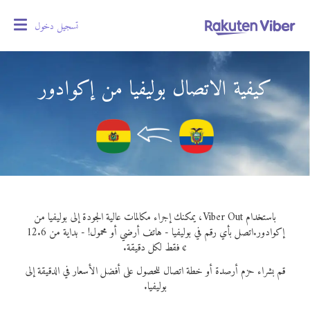
تسجيل دخول
oggle
gation
كيفية الاتصال بوليفيا من إكوادور
باستخدام Viber Out، يمكنك إجراء مكالمات عالية الجودة إلى بوليفيا من
إكوادور.
اتصل بأي رقم في بوليفيا - هاتف أرضي أو محمول! - بداية من 12.6
¢ فقط لكل دقيقة.
قم بشراء حزم أرصدة أو خطة اتصال للحصول على أفضل الأسعار في الدقيقة إلى
بوليفيا.