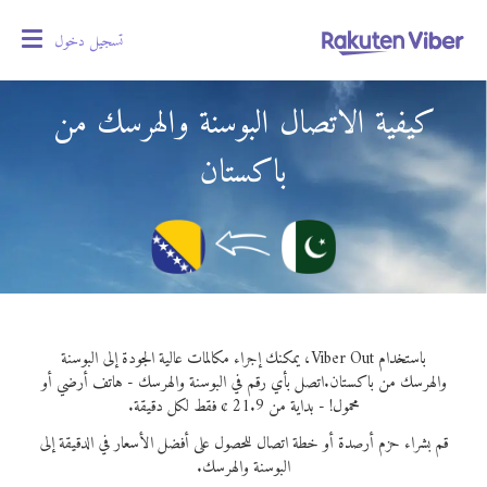
تسجيل دخول
oggle
gation
كيفية الاتصال البوسنة والهرسك من
باكستان
باستخدام Viber Out، يمكنك إجراء مكالمات عالية الجودة إلى البوسنة
والهرسك من باكستان.
اتصل بأي رقم في البوسنة والهرسك - هاتف أرضي أو
محمول! - بداية من 21.9 ¢ فقط لكل دقيقة.
قم بشراء حزم أرصدة أو خطة اتصال للحصول على أفضل الأسعار في الدقيقة إلى
البوسنة والهرسك.