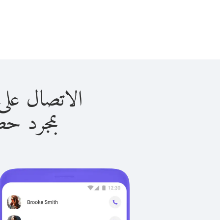
الاتصال على بتسوانا 
بمجرد حصولك ع