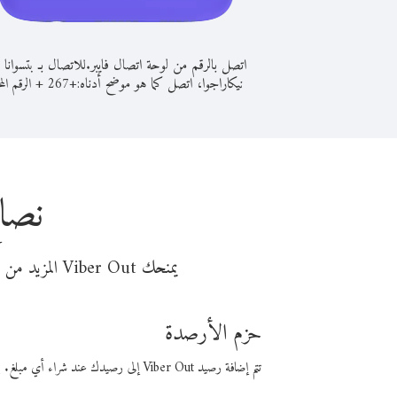
اتصل بالرقم من لوحة اتصال فايبر.
للاتصال بـ بتسوانا 
نيكاراجوا، اتصل كما هو موضح أدناه:
+
+
267
الرقم الم
نصائ
يمنحك Viber Out المزيد من وقت المكالمة مقابل تكلفة أقل من المال. اختر من أحد خيارات الاتصال المرنة ذات السعر المنخفض:
حزم الأرصدة
تتم إضافة رصيد Viber Out إلى رصيدك عند شراء أي مبلغ. باستخدام رصيدك، يمكنك إجراء مكالمات إلى أي رقم في العالم بأسعار فايبر المنخفضة.