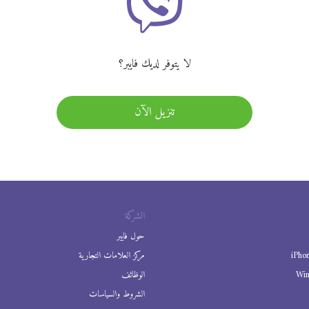
لا يتوفر لديك فايبر؟
تنزيل الآن
الشركة
حول فايبر
iPho
مركز العلامات التجارية
Wi
الوظائف
الشروط والسياسات