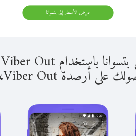
عرض الأسعار إلى بتسوانا
باستخدام Viber Out سهل للغاية.
لى أرصدة Viber Out، يمكنك: