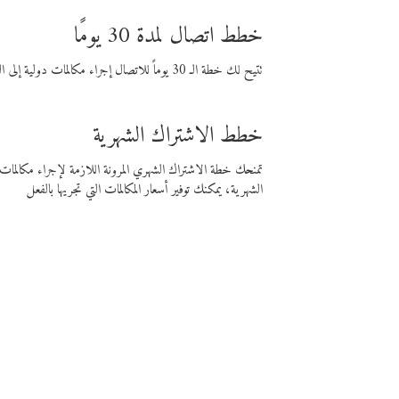
خطط اتصال لمدة 30 يومًا
تتيح لك خطة الـ 30 يوماً للاتصال إجراء مكالمات دولية إلى الوجهة التي تختارها لمدة 30 يوماً بأسعار فايبر المنخفضة.
خطط الاشتراك الشهرية
تمنحك خطة الاشتراك الشهري المرونة اللازمة لإجراء مكالم
الشهرية، يمكنك توفير أسعار المكالمات التي تجريها بالفعل