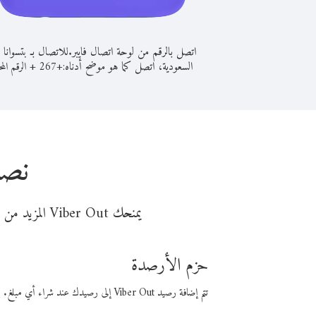
اتصل بالرقم من لوحة اتصال فايبر.
للاتصال بـ بتسوانا 
السعودية، اتصل كما هو موضح أدناه:
+
+
267
الرقم المح
نصا
يمنحك Viber Out المزيد من وقت المكالمة مقابل تكلفة أقل من المال. اختر من أحد خيارات الاتصال المرنة ذات السعر المنخفض:
حزم الأرصدة
تتم إضافة رصيد Viber Out إلى رصيدك عند شراء أي مبلغ. باستخدام رصيدك، يمكنك إجراء مكالمات إلى أي رقم في العالم بأسعار فايبر المنخفضة.