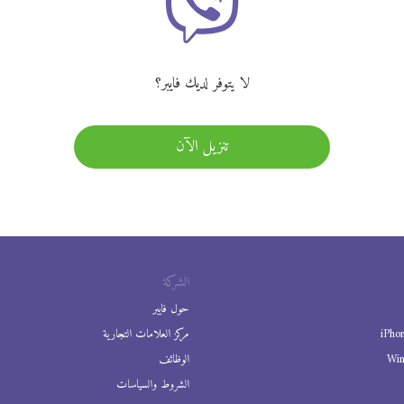
لا يتوفر لديك فايبر؟
تنزيل الآن
الشركة
حول فايبر
iPho
مركز العلامات التجارية
Wi
الوظائف
الشروط والسياسات