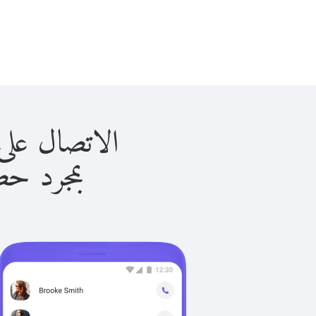
الاتصال على بتسوانا 
بمجرد حصولك ع