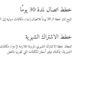
خطط اتصال لمدة 30 يومًا
تتيح لك خطة الـ 30 يوماً للاتصال إجراء مكالمات دولية إلى الوجهة التي تختارها لمدة 30 يوماً بأسعار فايبر المنخفضة.
خطط الاشتراك الشهرية
تمنحك خطة الاشتراك الشهري المرونة اللازمة لإجراء مكالم
الشهرية، يمكنك توفير أسعار المكالمات التي تجريها بالفعل