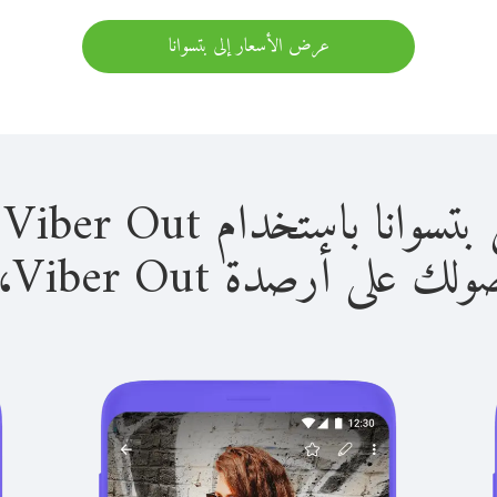
عرض الأسعار إلى بتسوانا
باستخدام Viber Out سهل للغاية.
لى أرصدة Viber Out، يمكنك: