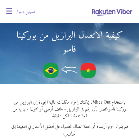
تسجيل دخول
oggle
gation
كيفية الاتصال البرازيل من بوركينا
فاسو
باستخدام Viber Out، يمكنك إجراء مكالمات عالية الجودة إلى البرازيل من
بوركينا فاسو.
اتصل بأي رقم في البرازيل - هاتف أرضي أو محمول! - بداية من
2.1 ¢ فقط لكل دقيقة.
قم بشراء حزم أرصدة أو خطة اتصال للحصول على أفضل الأسعار في الدقيقة إلى
البرازيل.