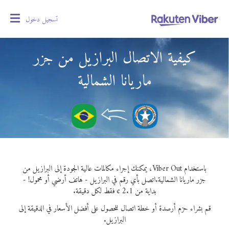
تسجيل دخول
oggle
gation
كيفية الاتصال البرازيل من جزر
ماريانا الشمالية
باستخدام Viber Out، يمكنك إجراء مكالمات عالية الجودة إلى البرازيل من
جزر ماريانا الشمالية.
اتصل بأي رقم في البرازيل - هاتف أرضي أو محمول! -
بداية من 2.1 ¢ فقط لكل دقيقة.
قم بشراء حزم أرصدة أو خطة اتصال للحصول على أفضل الأسعار في الدقيقة إلى
البرازيل.