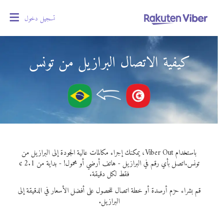
تسجيل دخول
oggle
gation
كيفية الاتصال البرازيل من تونس
باستخدام Viber Out، يمكنك إجراء مكالمات عالية الجودة إلى البرازيل من
تونس.
اتصل بأي رقم في البرازيل - هاتف أرضي أو محمول! - بداية من 2.1 ¢
فقط لكل دقيقة.
قم بشراء حزم أرصدة أو خطة اتصال للحصول على أفضل الأسعار في الدقيقة إلى
البرازيل.