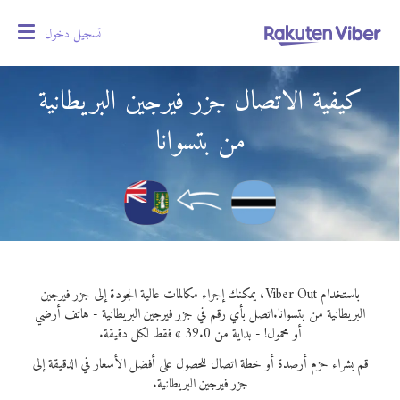
تسجيل دخول
oggle
gation
كيفية الاتصال جزر فيرجين البريطانية
من بتسوانا
باستخدام Viber Out، يمكنك إجراء مكالمات عالية الجودة إلى جزر فيرجين
البريطانية من بتسوانا.
اتصل بأي رقم في جزر فيرجين البريطانية - هاتف أرضي
أو محمول! - بداية من 39.0 ¢ فقط لكل دقيقة.
قم بشراء حزم أرصدة أو خطة اتصال للحصول على أفضل الأسعار في الدقيقة إلى
جزر فيرجين البريطانية.