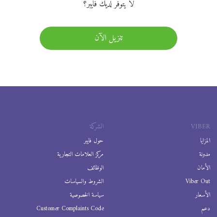
لا يتوفر لديك فايبر؟
تنزيل الآن
VIBER
الشركة
المزايا
حول فايبر
مدونة
مركز العلامات التجارية
الأمان
الوظائف
Viber Out
الشروط والسياسات
الأسعار
سياسة الخصوصية
دعم
Customer Complaints Code