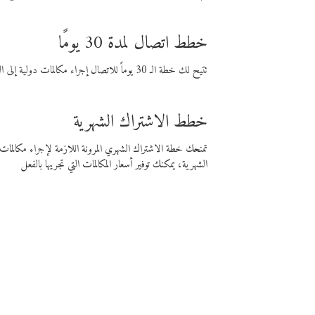
خطط اتصال لمدة 30 يومًا
تتيح لك خطة الـ 30 يوماً للاتصال إجراء مكالمات دولية إلى الوجهة التي تختارها لمدة 30 يوماً بأسعار فايبر المنخفضة.
خطط الاشتراك الشهرية
تمنحك خطة الاشتراك الشهري المرونة اللازمة لإجراء مكالم
الشهرية، يمكنك توفير أسعار المكالمات التي تجريها بالفعل