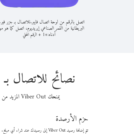
اتصل بالرقم من لوحة اتصال فايبر.
للاتصال بـ جزر فير
البريطانية من القمر الصناعي إيريديوم، اتصل كما هو م
أدناه:
+
+
1
الرقم المحلي
نصائح للاتصال بـ 
يمنحك Viber Out المزيد من وقت المكالمة مقابل تكلفة أقل من المال. اختر من أحد خيارات الاتصال المرنة ذات السعر المنخفض:
حزم الأرصدة
تتم إضافة رصيد Viber Out إلى رصيدك عند شراء أي مبلغ. باستخدام رصيدك، يمكنك إجراء مكالمات إلى أي رقم في العالم بأسعار فايبر المنخفضة.