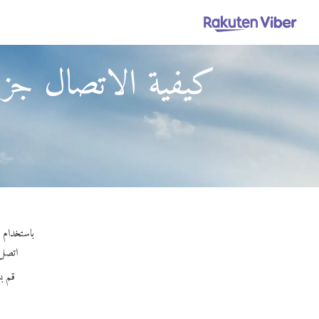
كيفية الاتصال جزر 
باستخدام Viber Out، يمكنك إجراء مكالمات عالية الجودة إلى جزر فيرجين البريطانية من القمر الصناعي إيريديوم
اتصل بأ
قم ب