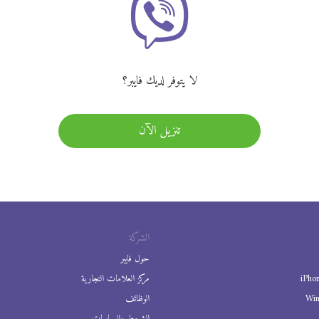
لا يتوفر لديك فايبر؟
تنزيل الآن
الشركة
حول فايبر
iPho
مركز العلامات التجارية
Wi
الوظائف
الشروط والسياسات