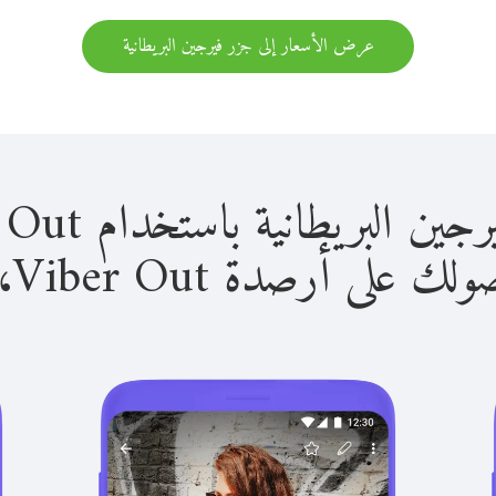
عرض الأسعار إلى جزر فيرجين البريطانية
طانية باستخدام Viber Out سهل للغاية.
لى أرصدة Viber Out، يمكنك: