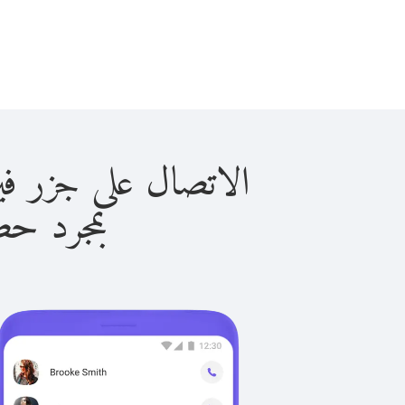
الاتصال على جزر فيرجين البري
بمجرد حصولك ع