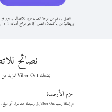
اتصل بالرقم من لوحة اتصال فايبر.
للاتصال بـ جزر فير
البريطانية من باكستان، اتصل كما هو موضح أدناه:
+
+
1
الر
نصائح للات
يمنحك Viber Out المزيد من وقت المكالمة مقابل تكلفة أقل من المال. اختر من أحد خيارات الاتصال المرنة ذات السعر المنخفض:
حزم الأرصدة
تتم إضافة رصيد Viber Out إلى رصيدك عند شراء أي مبلغ. باستخدام رصيدك، يمكنك إجراء مكالمات إلى أي رقم في العالم بأسعار فايبر المنخفضة.