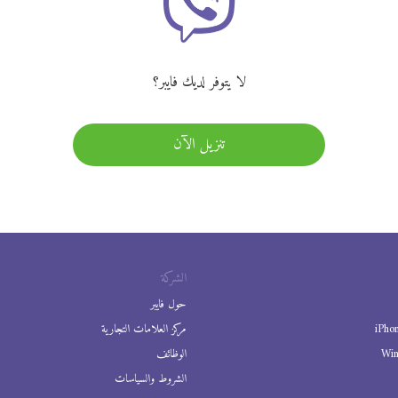
لا يتوفر لديك فايبر؟
تنزيل الآن
الشركة
حول فايبر
iPho
مركز العلامات التجارية
Wi
الوظائف
الشروط والسياسات