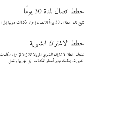
خطط اتصال لمدة 30 يومًا
تتيح لك خطة الـ 30 يوماً للاتصال إجراء مكالمات دولية إلى الوجهة التي تختارها لمدة 30 يوماً بأسعار فايبر المنخفضة.
خطط الاشتراك الشهرية
تمنحك خطة الاشتراك الشهري المرونة اللازمة لإجراء مكالم
الشهرية، يمكنك توفير أسعار المكالمات التي تجريها بالفعل