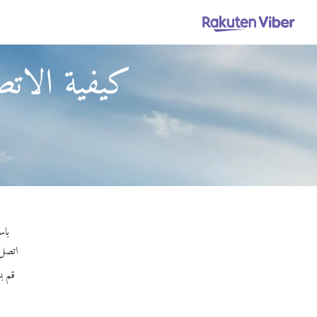
كيفية الاتص
باستخدام Viber Out، يمكنك
اتصل بأ
قم ب