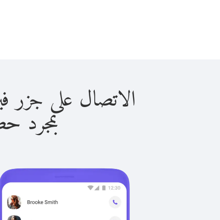
الاتصال على جزر فيرجين البري
بمجرد حصولك ع