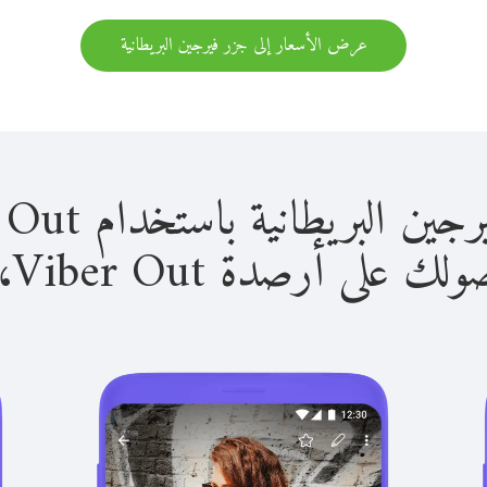
عرض الأسعار إلى جزر فيرجين البريطانية
طانية باستخدام Viber Out سهل للغاية.
لى أرصدة Viber Out، يمكنك: