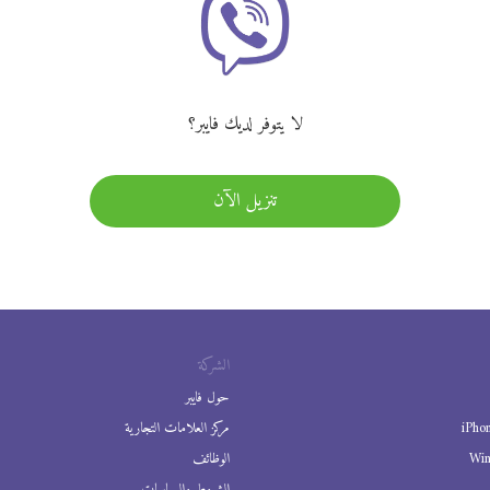
لا يتوفر لديك فايبر؟
تنزيل الآن
الشركة
حول فايبر
iPho
مركز العلامات التجارية
Wi
الوظائف
الشروط والسياسات