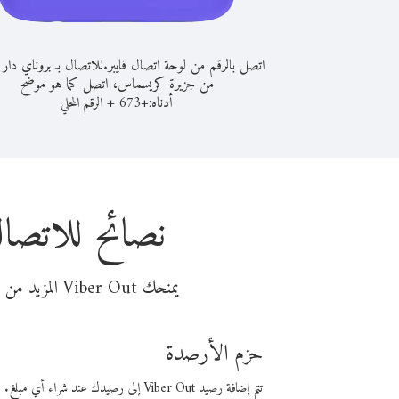
اتصل بالرقم من لوحة اتصال فايبر.
للاتصال بـ بروناي دار 
من جزيرة كريسماس، اتصل كما هو موضح
أدناه:
+
+
673
الرقم المحلي
نصائح للاتصا
يمنحك Viber Out المزيد من وقت المكالمة مقابل تكلفة أقل من المال. اختر من أحد خيارات الاتصال المرنة ذات السعر المنخفض:
حزم الأرصدة
تتم إضافة رصيد Viber Out إلى رصيدك عند شراء أي مبلغ. باستخدام رصيدك، يمكنك إجراء مكالمات إلى أي رقم في العالم بأسعار فايبر المنخفضة.