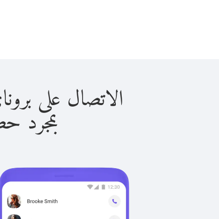
الاتصال على بروناي دار الس
بمجرد حصولك ع