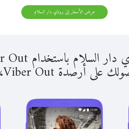
عرض الأسعار إلى بروناي دار السلام
لام باستخدام Viber Out سهل للغاية.
لى أرصدة Viber Out، يمكنك: