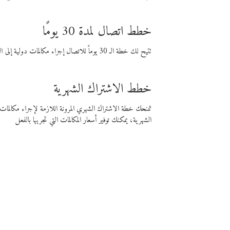
خطط اتصال لمدة 30 يومًا
تتيح لك خطة الـ 30 يوماً للاتصال إجراء مكالمات دولية إلى الوجهة التي تختارها لمدة 30 يوماً بأسعار فايبر المنخفضة.
خطط الاشتراك الشهرية
تمنحك خطة الاشتراك الشهري المرونة اللازمة لإجراء مكالم
الشهرية، يمكنك توفير أسعار المكالمات التي تجريها بالفعل