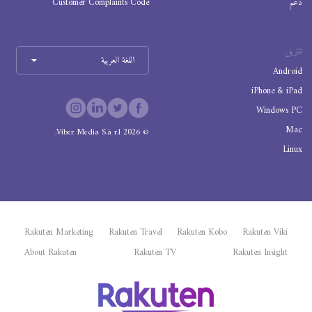
دعم
Customer Complaints Code
تنزيل
اللغة العربية
Android
iPhone & iPad
Windows PC
Mac
Viber Media S.à r.l.
2026
©
Linux
Rakuten Marketing
Rakuten Travel
Rakuten Kobo
Rakuten Viki
About Rakuten
Rakuten TV
Rakuten Insight