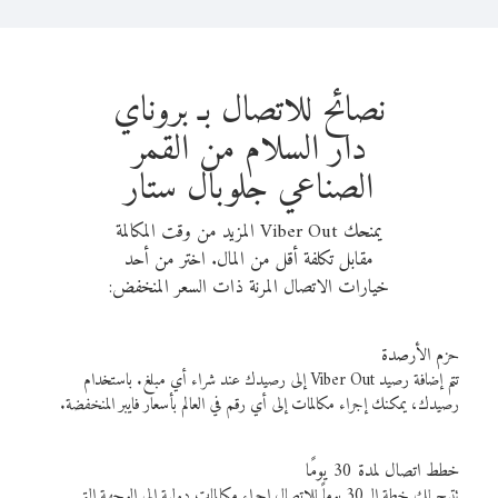
نصائح للاتصال بـ بروناي
دار السلام من القمر
الصناعي جلوبال ستار
يمنحك Viber Out المزيد من وقت المكالمة
مقابل تكلفة أقل من المال. اختر من أحد
خيارات الاتصال المرنة ذات السعر المنخفض:
حزم الأرصدة
تتم إضافة رصيد Viber Out إلى رصيدك عند شراء أي مبلغ. باستخدام
رصيدك، يمكنك إجراء مكالمات إلى أي رقم في العالم بأسعار فايبر المنخفضة.
خطط اتصال لمدة 30 يومًا
تتيح لك خطة الـ 30 يوماً للاتصال إجراء مكالمات دولية إلى الوجهة التي