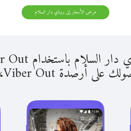
عرض الأسعار إلى بروناي دار السلام
لام باستخدام Viber Out سهل للغاية.
لى أرصدة Viber Out، يمكنك: