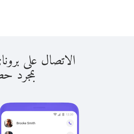
الاتصال على بروناي دار الس
بمجرد حصولك ع