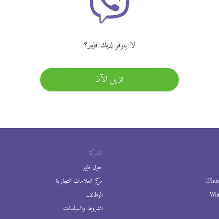
لا يتوفر لديك فايبر؟
تنزيل الآن
الشركة
حول فايبر
iPho
مركز العلامات التجارية
Wi
الوظائف
الشروط والسياسات