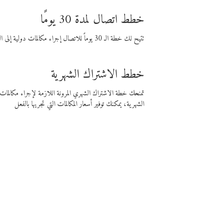
خطط اتصال لمدة 30 يومًا
تتيح لك خطة الـ 30 يوماً للاتصال إجراء مكالمات دولية إلى الوجهة التي تختارها لمدة 30 يوماً بأسعار فايبر المنخفضة.
خطط الاشتراك الشهرية
تمنحك خطة الاشتراك الشهري المرونة اللازمة لإجراء مكالم
الشهرية، يمكنك توفير أسعار المكالمات التي تجريها بالفعل