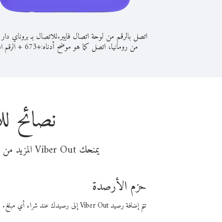
اتصل بالرقم من لوحة اتصال فايبر.
للاتصال بـ بروناي دار 
من رومانيا، اتصل كما هو موضح أدناه:
+
+
673
الرقم ال
نصائح لل
يمنحك Viber Out المزيد من وقت المكالمة مقابل تكلفة أقل من المال. اختر من أحد خيارات الاتصال المرنة ذات السعر المنخفض:
حزم الأرصدة
تتم إضافة رصيد Viber Out إلى رصيدك عند شراء أي مبلغ. باستخدام رصيدك، يمكنك إجراء مكالمات إلى أي رقم في العالم بأسعار فايبر المنخفضة.