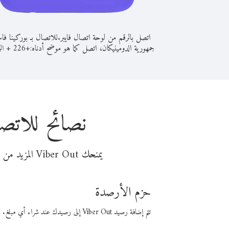
اتصل بالرقم من لوحة اتصال فايبر.
للاتصال بـ بوركينا فا
جمهورية الدومينيكان، اتصل كما هو موضح أدناه:
+
+
226
ال
نصائح للاتصا
يمنحك Viber Out المزيد من وقت المكالمة مقابل تكلفة أقل من المال. اختر من أحد خيارات الاتصال المرنة ذات السعر المنخفض:
حزم الأرصدة
تتم إضافة رصيد Viber Out إلى رصيدك عند شراء أي مبلغ. باستخدام رصيدك، يمكنك إجراء مكالمات إلى أي رقم في العالم بأسعار فايبر المنخفضة.