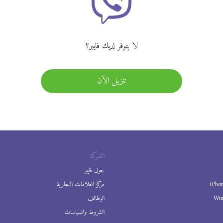
لا يتوفر لديك فايبر؟
تنزيل الآن
الشركة
حول فايبر
iPho
مركز العلامات التجارية
Wi
الوظائف
الشروط والسياسات