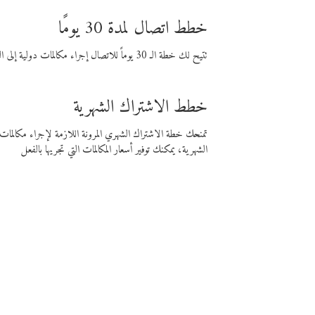
خطط اتصال لمدة 30 يومًا
تتيح لك خطة الـ 30 يوماً للاتصال إجراء مكالمات دولية إلى الوجهة التي تختارها لمدة 30 يوماً بأسعار فايبر المنخفضة.
خطط الاشتراك الشهرية
تمنحك خطة الاشتراك الشهري المرونة اللازمة لإجراء مكالم
الشهرية، يمكنك توفير أسعار المكالمات التي تجريها بالفعل