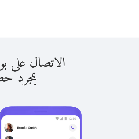
الاتصال على بوركينا فاس
بمجرد حصولك ع