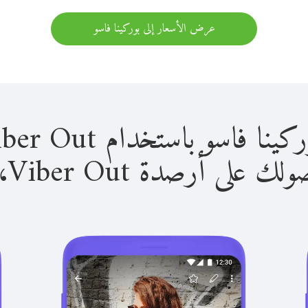
عرض الأسعار إلى بوركينا فاسو
و باستخدام Viber Out سهل للغاية.
لى أرصدة Viber Out، يمكنك: