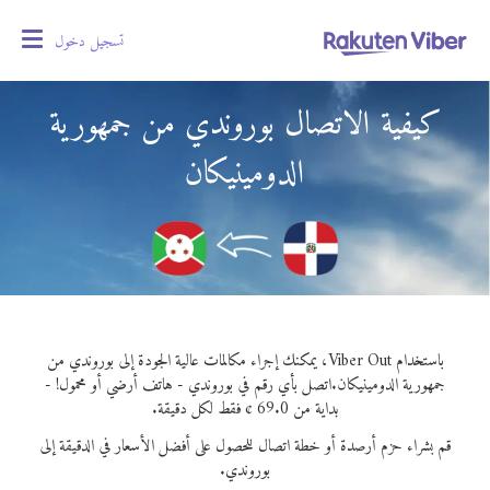
تسجيل دخول
oggle
gation
كيفية الاتصال بوروندي من جمهورية
الدومينيكان
باستخدام Viber Out، يمكنك إجراء مكالمات عالية الجودة إلى بوروندي من
جمهورية الدومينيكان.
اتصل بأي رقم في بوروندي - هاتف أرضي أو محمول! -
بداية من 69.0 ¢ فقط لكل دقيقة.
قم بشراء حزم أرصدة أو خطة اتصال للحصول على أفضل الأسعار في الدقيقة إلى
بوروندي.