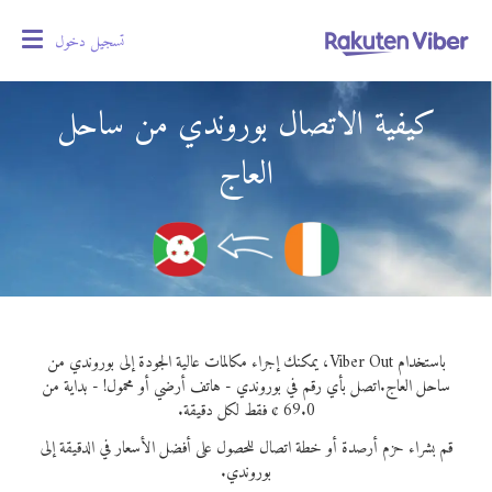
تسجيل دخول
oggle
gation
كيفية الاتصال بوروندي من ساحل
العاج
باستخدام Viber Out، يمكنك إجراء مكالمات عالية الجودة إلى بوروندي من
ساحل العاج.
اتصل بأي رقم في بوروندي - هاتف أرضي أو محمول! - بداية من
69.0 ¢ فقط لكل دقيقة.
قم بشراء حزم أرصدة أو خطة اتصال للحصول على أفضل الأسعار في الدقيقة إلى
بوروندي.