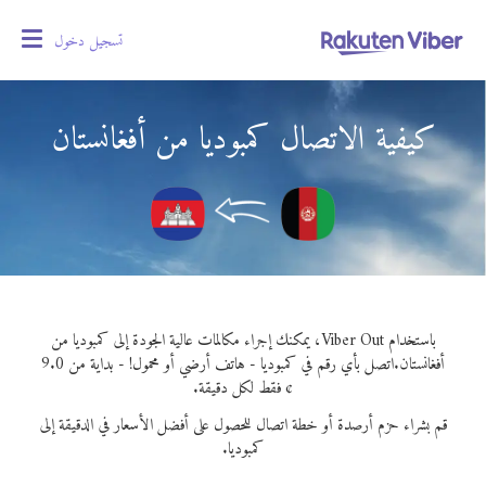
تسجيل دخول
oggle
gation
كيفية الاتصال كمبوديا من أفغانستان
باستخدام Viber Out، يمكنك إجراء مكالمات عالية الجودة إلى كمبوديا من
أفغانستان.
اتصل بأي رقم في كمبوديا - هاتف أرضي أو محمول! - بداية من 9.0
¢ فقط لكل دقيقة.
قم بشراء حزم أرصدة أو خطة اتصال للحصول على أفضل الأسعار في الدقيقة إلى
كمبوديا.