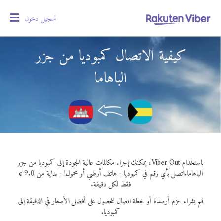
تسجيل دخول
oggle
gation
كيفية الاتصال كمبوديا من جزر
الباهاما
باستخدام Viber Out، يمكنك إجراء مكالمات عالية الجودة إلى كمبوديا من جزر
الباهاما.
اتصل بأي رقم في كمبوديا - هاتف أرضي أو محمول! - بداية من 9.0 ¢
فقط لكل دقيقة.
قم بشراء حزم أرصدة أو خطة اتصال للحصول على أفضل الأسعار في الدقيقة إلى
كمبوديا.