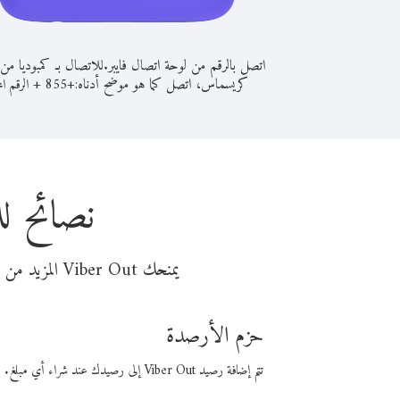
اتصل بالرقم من لوحة اتصال فايبر.
للاتصال بـ كمبوديا من
كريسماس، اتصل كما هو موضح أدناه:
+
+
855
الرقم الم
نصائح ل
يمنحك Viber Out المزيد من وقت المكالمة مقابل تكلفة أقل من المال. اختر من أحد خيارات الاتصال المرنة ذات السعر المنخفض:
حزم الأرصدة
تتم إضافة رصيد Viber Out إلى رصيدك عند شراء أي مبلغ. باستخدام رصيدك، يمكنك إجراء مكالمات إلى أي رقم في العالم بأسعار فايبر المنخفضة.