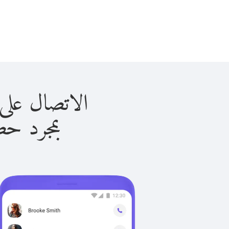
الاتصال على كمبوديا 
بمجرد حصولك ع