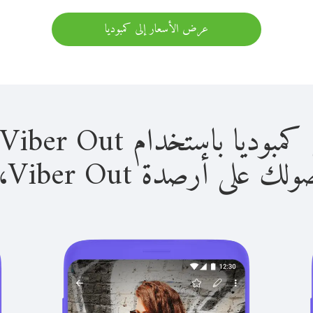
عرض الأسعار إلى كمبوديا
باستخدام Viber Out سهل للغاية.
لى أرصدة Viber Out، يمكنك: