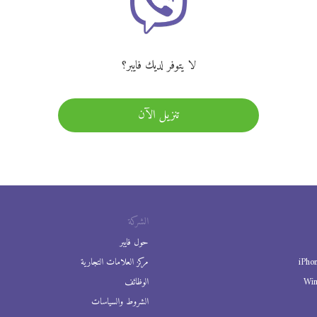
لا يتوفر لديك فايبر؟
تنزيل الآن
الشركة
حول فايبر
iPho
مركز العلامات التجارية
Wi
الوظائف
الشروط والسياسات