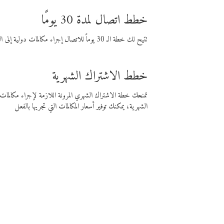
خطط اتصال لمدة 30 يومًا
تتيح لك خطة الـ 30 يوماً للاتصال إجراء مكالمات دولية إلى الوجهة التي تختارها لمدة 30 يوماً بأسعار فايبر المنخفضة.
خطط الاشتراك الشهرية
تمنحك خطة الاشتراك الشهري المرونة اللازمة لإجراء مكالم
الشهرية، يمكنك توفير أسعار المكالمات التي تجريها بالفعل