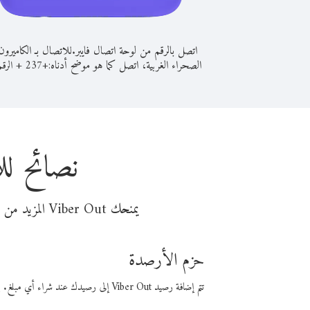
اتصل بالرقم من لوحة اتصال فايبر.
للاتصال بـ الكاميرو
الصحراء الغربية، اتصل كما هو موضح أدناه:
+
+
237
الرقم
نصائح لل
يمنحك Viber Out المزيد من وقت المكالمة مقابل تكلفة أقل من المال. اختر من أحد خيارات الاتصال المرنة ذات السعر المنخفض:
حزم الأرصدة
تتم إضافة رصيد Viber Out إلى رصيدك عند شراء أي مبلغ. باستخدام رصيدك، يمكنك إجراء مكالمات إلى أي رقم في العالم بأسعار فايبر المنخفضة.