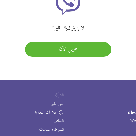
لا يتوفر لديك فايبر؟
تنزيل الآن
الشركة
حول فايبر
iPho
مركز العلامات التجارية
Wi
الوظائف
الشروط والسياسات