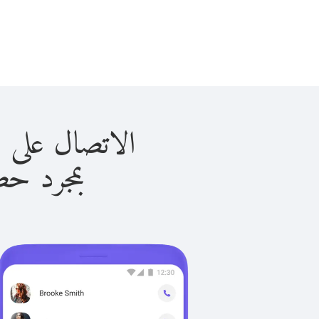
الاتصال على الكاميرون
بمجرد حصولك ع