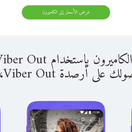
عرض الأسعار إلى الكاميرون
 باستخدام Viber Out سهل للغاية.
لى أرصدة Viber Out، يمكنك: