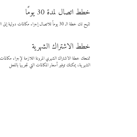
خطط اتصال لمدة 30 يومًا
تتيح لك خطة الـ 30 يوماً للاتصال إجراء مكالمات دولية إلى الوجهة التي تختارها لمدة 30 يوماً بأسعار فايبر المنخفضة.
خطط الاشتراك الشهرية
تمنحك خطة الاشتراك الشهري المرونة اللازمة لإجراء مكالم
الشهرية، يمكنك توفير أسعار المكالمات التي تجريها بالفعل