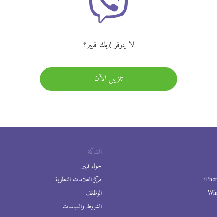
لا يتوفر لديك فايبر؟
تنزيل الآن
الشركة
حول فايبر
iPho
مركز العلامات التجارية
Wi
الوظائف
الشروط والسياسات