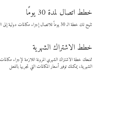
خطط اتصال لمدة 30 يومًا
تتيح لك خطة الـ 30 يوماً للاتصال إجراء مكالمات دولية إلى الوجهة التي تختارها لمدة 30 يوماً بأسعار فايبر المنخفضة.
خطط الاشتراك الشهرية
تمنحك خطة الاشتراك الشهري المرونة اللازمة لإجراء مكالم
الشهرية، يمكنك توفير أسعار المكالمات التي تجريها بالفعل