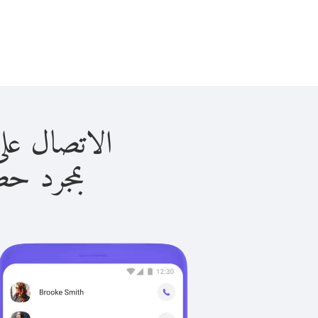
الاتصال على كندا ب
بمجرد حصولك ع