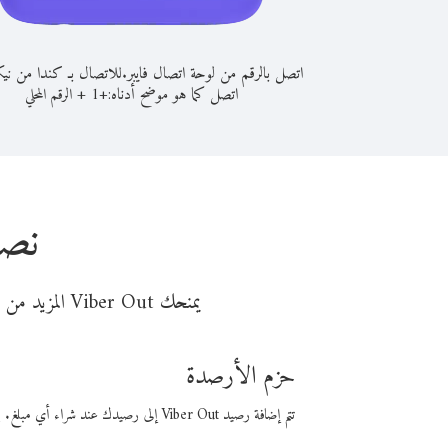
اتصل بالرقم من لوحة اتصال فايبر.
للاتصال بـ كندا من نيك
اتصل كما هو موضح أدناه:
+
+
1
الرقم المحلي
نصا
يمنحك Viber Out المزيد من وقت المكالمة مقابل تكلفة أقل من المال. اختر من أحد خيارات الاتصال المرنة ذات السعر المنخفض:
حزم الأرصدة
تتم إضافة رصيد Viber Out إلى رصيدك عند شراء أي مبلغ. باستخدام رصيدك، يمكنك إجراء مكالمات إلى أي رقم في العالم بأسعار فايبر المنخفضة.