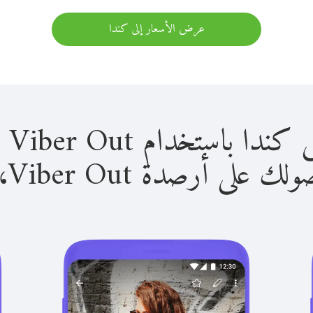
عرض الأسعار إلى كندا
استخدام Viber Out سهل للغاية.
لى أرصدة Viber Out، يمكنك: