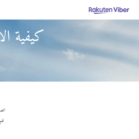
كيفية ال
با
اتصل
قم