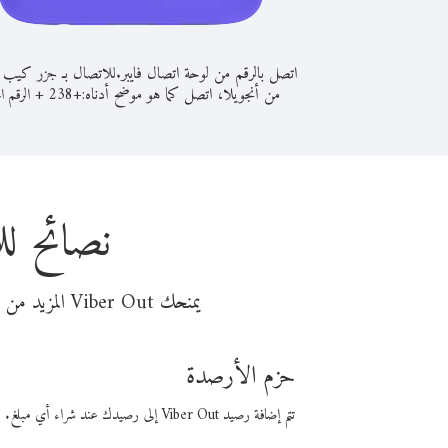
اتصل بالرقم من لوحة اتصال فايبر.
للاتصال بـ جزر كيب 
من أنجويلا، اتصل كما هو موضح أدناه:
+
+
238
الرقم ال
نصائح ل
يمنحك Viber Out المزيد من وقت المكالمة مقابل تكلفة أقل من المال. اختر من أحد خيارات الاتصال المرنة ذات السعر المنخفض:
حزم الأرصدة
تتم إضافة رصيد Viber Out إلى رصيدك عند شراء أي مبلغ. باستخدام رصيدك، يمكنك إجراء مكالمات إلى أي رقم في العالم بأسعار فايبر المنخفضة.