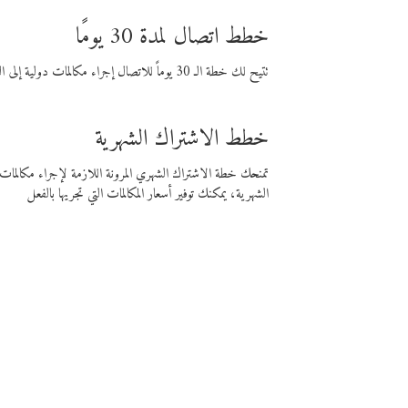
خطط اتصال لمدة 30 يومًا
تتيح لك خطة الـ 30 يوماً للاتصال إجراء مكالمات دولية إلى الوجهة التي تختارها لمدة 30 يوماً بأسعار فايبر المنخفضة.
خطط الاشتراك الشهرية
تمنحك خطة الاشتراك الشهري المرونة اللازمة لإجراء مكالم
الشهرية، يمكنك توفير أسعار المكالمات التي تجريها بالفعل