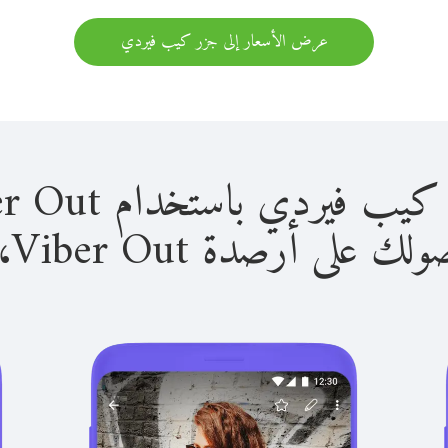
عرض الأسعار إلى جزر كيب فيردي
ي باستخدام Viber Out سهل للغاية.
لى أرصدة Viber Out، يمكنك: