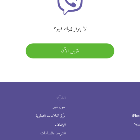
لا يتوفر لديك فايبر؟
تنزيل الآن
الشركة
حول فايبر
iPho
مركز العلامات التجارية
Wi
الوظائف
الشروط والسياسات