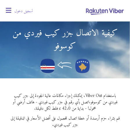
تسجيل دخول
oggle
gation
كيفية الاتصال جزر كيب فيردي من
كوسوفو
باستخدام Viber Out، يمكنك إجراء مكالمات عالية الجودة إلى جزر كيب
فيردي من كوسوفو.
اتصل بأي رقم في جزر كيب فيردي - هاتف أرضي أو
محمول! - بداية من 42.0 ¢ فقط لكل دقيقة.
قم بشراء حزم أرصدة أو خطة اتصال للحصول على أفضل الأسعار في الدقيقة إلى
جزر كيب فيردي.