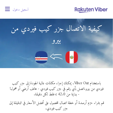
تسجيل دخول
oggle
gation
كيفية الاتصال جزر كيب فيردي من
بيرو
باستخدام Viber Out، يمكنك إجراء مكالمات عالية الجودة إلى جزر كيب
فيردي من بيرو.
اتصل بأي رقم في جزر كيب فيردي - هاتف أرضي أو محمول!
- بداية من 42.0 ¢ فقط لكل دقيقة.
قم بشراء حزم أرصدة أو خطة اتصال للحصول على أفضل الأسعار في الدقيقة إلى
جزر كيب فيردي.