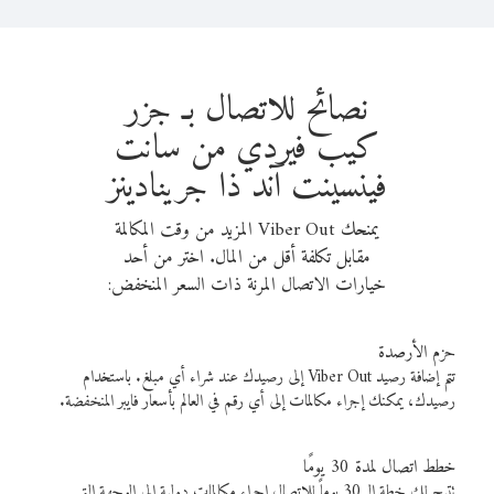
نصائح للاتصال بـ جزر
كيب فيردي من سانت
فينسينت آند ذا جرينادينز
يمنحك Viber Out المزيد من وقت المكالمة
مقابل تكلفة أقل من المال. اختر من أحد
خيارات الاتصال المرنة ذات السعر المنخفض:
حزم الأرصدة
تتم إضافة رصيد Viber Out إلى رصيدك عند شراء أي مبلغ. باستخدام
رصيدك، يمكنك إجراء مكالمات إلى أي رقم في العالم بأسعار فايبر المنخفضة.
خطط اتصال لمدة 30 يومًا
تتيح لك خطة الـ 30 يوماً للاتصال إجراء مكالمات دولية إلى الوجهة التي