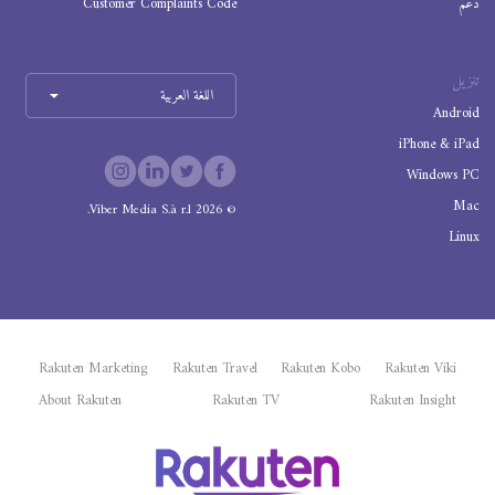
دعم
Customer Complaints Code
تنزيل
اللغة العربية
Android
iPhone & iPad
Windows PC
Mac
Viber Media S.à r.l.
2026
©
Linux
Rakuten Marketing
Rakuten Travel
Rakuten Kobo
Rakuten Viki
About Rakuten
Rakuten TV
Rakuten Insight