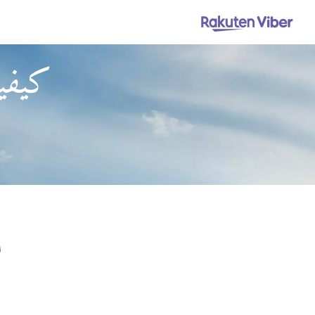
كيفية
ا