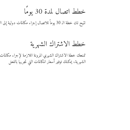
خطط اتصال لمدة 30 يومًا
تتيح لك خطة الـ 30 يوماً للاتصال إجراء مكالمات دولية إلى الوجهة التي تختارها لمدة 30 يوماً بأسعار فايبر المنخفضة.
خطط الاشتراك الشهرية
تمنحك خطة الاشتراك الشهري المرونة اللازمة لإجراء مكالم
الشهرية، يمكنك توفير أسعار المكالمات التي تجريها بالفعل