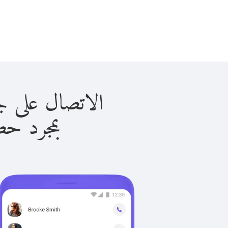
الاتصال على جزر كايمان
بمجرد حصولك ع