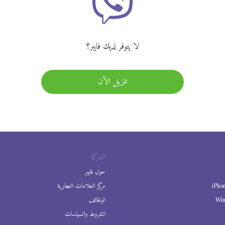
لا يتوفر لديك فايبر؟
تنزيل الآن
الشركة
حول فايبر
iPho
مركز العلامات التجارية
Wi
الوظائف
الشروط والسياسات