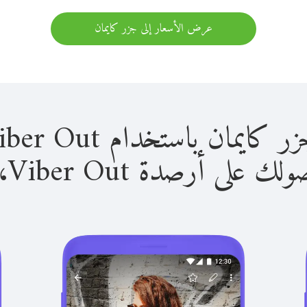
عرض الأسعار إلى جزر كايمان
 باستخدام Viber Out سهل للغاية.
لى أرصدة Viber Out، يمكنك: