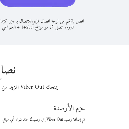
اتصل بالرقم من لوحة اتصال فايبر.
للاتصال بـ جزر كايما
ناورو، اتصل كما هو موضح أدناه:
+
+
1
الرقم المحلي
نصائ
يمنحك Viber Out المزيد من وقت المكالمة مقابل تكلفة أقل من المال. اختر من أحد خيارات الاتصال المرنة ذات السعر المنخفض:
حزم الأرصدة
تتم إضافة رصيد Viber Out إلى رصيدك عند شراء أي مبلغ. باستخدام رصيدك، يمكنك إجراء مكالمات إلى أي رقم في العالم بأسعار فايبر المنخفضة.