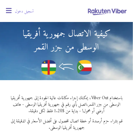
تسجيل دخول
oggle
gation
كيفية الاتصال جمهورية أفريقيا
الوسطى من جزر القمر
باستخدام Viber Out، يمكنك إجراء مكالمات عالية الجودة إلى جمهورية أفريقيا
الوسطى من جزر القمر.
اتصل بأي رقم في جمهورية أفريقيا الوسطى - هاتف
أرضي أو محمول! - بداية من $1.20 فقط لكل دقيقة.
قم بشراء حزم أرصدة أو خطة اتصال للحصول على أفضل الأسعار في الدقيقة إلى
جمهورية أفريقيا الوسطى.