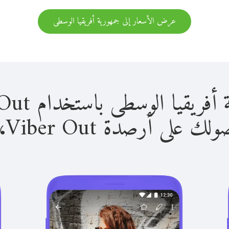
عرض الأسعار إلى جمهورية أفريقيا الوسطى
الوسطى باستخدام Viber Out سهل للغاية.
لى أرصدة Viber Out، يمكنك: