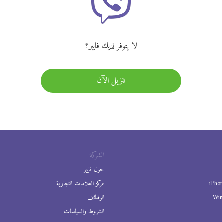
لا يتوفر لديك فايبر؟
تنزيل الآن
الشركة
حول فايبر
iPho
مركز العلامات التجارية
Wi
الوظائف
الشروط والسياسات