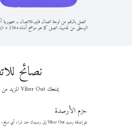
اتصل بالرقم من لوحة اتصال فايبر.
للاتصال بـ جمهورية أف
الوسطى من غامبيا، اتصل كما هو موضح أدناه:
+
+
236
الرق
نصائح للات
يمنحك Viber Out المزيد من وقت المكالمة مقابل تكلفة أقل من المال. اختر من أحد خيارات الاتصال المرنة ذات السعر المنخفض:
حزم الأرصدة
تتم إضافة رصيد Viber Out إلى رصيدك عند شراء أي مبلغ. باستخدام رصيدك، يمكنك إجراء مكالمات إلى أي رقم في العالم بأسعار فايبر المنخفضة.