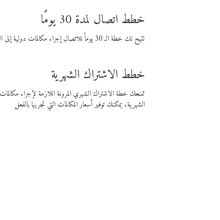
خطط اتصال لمدة 30 يومًا
تتيح لك خطة الـ 30 يوماً للاتصال إجراء مكالمات دولية إلى الوجهة التي تختارها لمدة 30 يوماً بأسعار فايبر المنخفضة.
خطط الاشتراك الشهرية
تمنحك خطة الاشتراك الشهري المرونة اللازمة لإجراء مكالم
الشهرية، يمكنك توفير أسعار المكالمات التي تجريها بالفعل