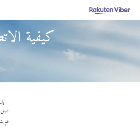
كيفية الاتص
باستخدام Viber Out، يمكن
اتصل بأي
قم بش