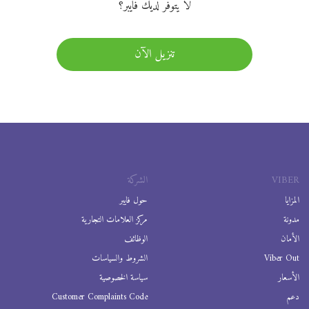
لا يتوفر لديك فايبر؟
تنزيل الآن
VIBER
الشركة
المزايا
حول فايبر
مدونة
مركز العلامات التجارية
الأمان
الوظائف
Viber Out
الشروط والسياسات
الأسعار
سياسة الخصوصية
دعم
Customer Complaints Code