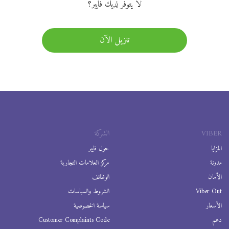
لا يتوفر لديك فايبر؟
تنزيل الآن
VIBER
الشركة
المزايا
حول فايبر
مدونة
مركز العلامات التجارية
الأمان
الوظائف
Viber Out
الشروط والسياسات
الأسعار
سياسة الخصوصية
دعم
Customer Complaints Code