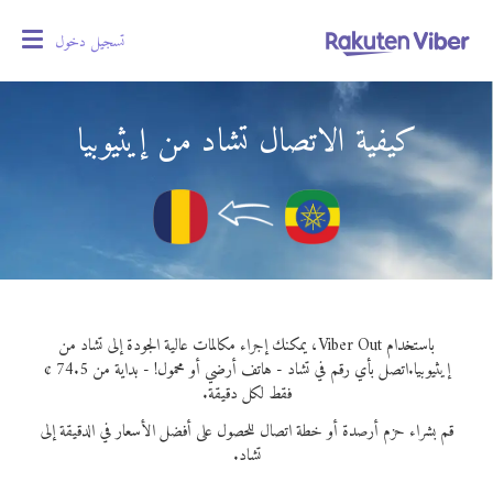
تسجيل دخول
oggle
gation
كيفية الاتصال تشاد من إيثيوبيا
باستخدام Viber Out، يمكنك إجراء مكالمات عالية الجودة إلى تشاد من
إيثيوبيا.
اتصل بأي رقم في تشاد - هاتف أرضي أو محمول! - بداية من 74.5 ¢
فقط لكل دقيقة.
قم بشراء حزم أرصدة أو خطة اتصال للحصول على أفضل الأسعار في الدقيقة إلى
تشاد.