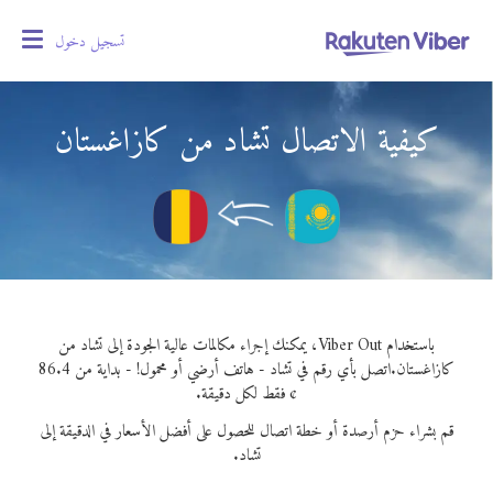
تسجيل دخول
oggle
gation
كيفية الاتصال تشاد من كازاغستان
باستخدام Viber Out، يمكنك إجراء مكالمات عالية الجودة إلى تشاد من
كازاغستان.
اتصل بأي رقم في تشاد - هاتف أرضي أو محمول! - بداية من 86.4
¢ فقط لكل دقيقة.
قم بشراء حزم أرصدة أو خطة اتصال للحصول على أفضل الأسعار في الدقيقة إلى
تشاد.