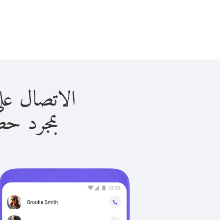
الاتصال على تشاد ب
بمجرد حصولك ع