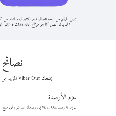
اتصل بالرقم من لوحة اتصال فايبر.
للاتصال بـ تشاد من كال
الجديدة، اتصل كما هو موضح أدناه:
+
+
235
الرقم المح
نصائح 
يمنحك Viber Out المزيد من وقت المكالمة مقابل تكلفة أقل من المال. اختر من أحد خيارات الاتصال المرنة ذات السعر المنخفض:
حزم الأرصدة
تتم إضافة رصيد Viber Out إلى رصيدك عند شراء أي مبلغ. باستخدام رصيدك، يمكنك إجراء مكالمات إلى أي رقم في العالم بأسعار فايبر المنخفضة.