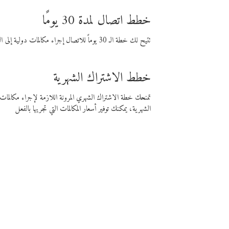
خطط اتصال لمدة 30 يومًا
تتيح لك خطة الـ 30 يوماً للاتصال إجراء مكالمات دولية إلى الوجهة التي تختارها لمدة 30 يوماً بأسعار فايبر المنخفضة.
خطط الاشتراك الشهرية
تمنحك خطة الاشتراك الشهري المرونة اللازمة لإجراء مكالم
الشهرية، يمكنك توفير أسعار المكالمات التي تجريها بالفعل