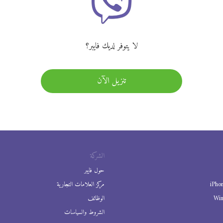
لا يتوفر لديك فايبر؟
تنزيل الآن
الشركة
حول فايبر
iPho
مركز العلامات التجارية
Wi
الوظائف
الشروط والسياسات