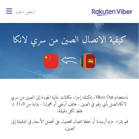
تسجيل دخول
oggle
gation
كيفية الاتصال الصين من سري لانكا
باستخدام Viber Out، يمكنك إجراء مكالمات عالية الجودة إلى الصين من سري
لانكا.
اتصل بأي رقم في الصين - هاتف أرضي أو محمول! - بداية من 11.0 ¢
فقط لكل دقيقة.
قم بشراء حزم أرصدة أو خطة اتصال للحصول على أفضل الأسعار في الدقيقة إلى
الصين.