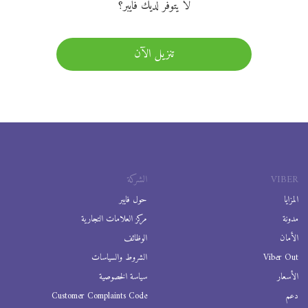
لا يتوفر لديك فايبر؟
تنزيل الآن
VIBER
الشركة
المزايا
حول فايبر
مدونة
مركز العلامات التجارية
الأمان
الوظائف
Viber Out
الشروط والسياسات
الأسعار
سياسة الخصوصية
دعم
Customer Complaints Code