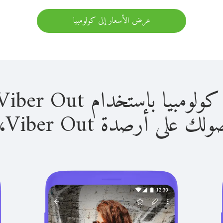
عرض الأسعار إلى كولومبيا
باستخدام Viber Out سهل للغاية.
لى أرصدة Viber Out، يمكنك: