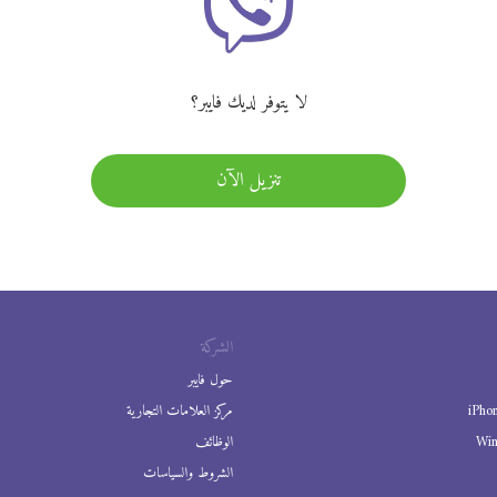
لا يتوفر لديك فايبر؟
تنزيل الآن
الشركة
حول فايبر
iPho
مركز العلامات التجارية
Wi
الوظائف
الشروط والسياسات