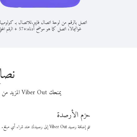
اتصل بالرقم من لوحة اتصال فايبر.
للاتصال بـ كولومبيا
غواتيمالا، اتصل كما هو موضح أدناه:
+
+
57
الرقم المحل
نصائ
يمنحك Viber Out المزيد من وقت المكالمة مقابل تكلفة أقل من المال. اختر من أحد خيارات الاتصال المرنة ذات السعر المنخفض:
حزم الأرصدة
تتم إضافة رصيد Viber Out إلى رصيدك عند شراء أي مبلغ. باستخدام رصيدك، يمكنك إجراء مكالمات إلى أي رقم في العالم بأسعار فايبر المنخفضة.