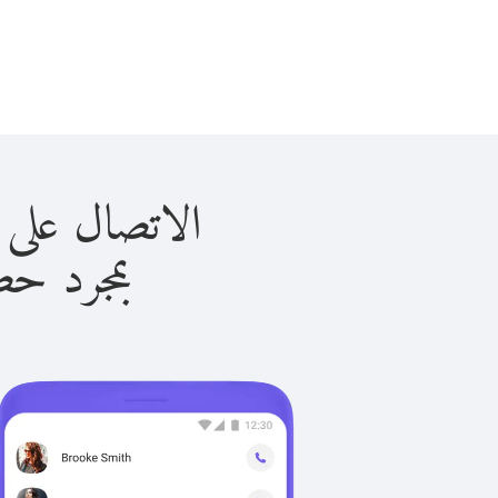
الاتصال على كولومبيا 
بمجرد حصولك ع