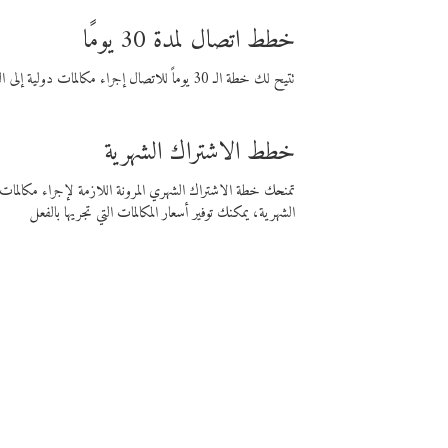
خطط اتصال لمدة 30 يومًا
تتيح لك خطة الـ 30 يوماً للاتصال إجراء مكالمات دولية إلى الوجهة التي تختارها لمدة 30 يوماً بأسعار فايبر المنخفضة.
خطط الاشتراك الشهرية
تمنحك خطة الاشتراك الشهري المرونة اللازمة لإجراء مكالم
الشهرية، يمكنك توفير أسعار المكالمات التي تجريها بالفعل