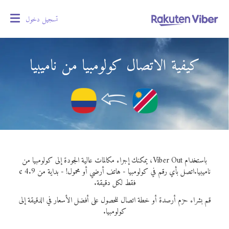
تسجيل دخول
oggle
gation
كيفية الاتصال كولومبيا من ناميبيا
باستخدام Viber Out، يمكنك إجراء مكالمات عالية الجودة إلى كولومبيا من
ناميبيا.
اتصل بأي رقم في كولومبيا - هاتف أرضي أو محمول! - بداية من 4.9 ¢
فقط لكل دقيقة.
قم بشراء حزم أرصدة أو خطة اتصال للحصول على أفضل الأسعار في الدقيقة إلى
كولومبيا.