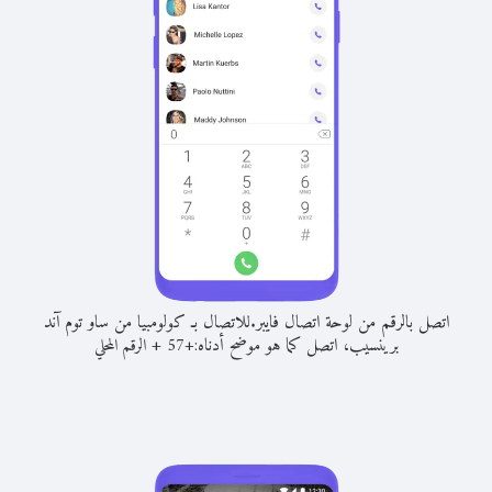
اتصل بالرقم من لوحة اتصال فايبر.
للاتصال بـ كولومبيا من ساو توم آند
برينسيب، اتصل كما هو موضح أدناه:
+
+
57
الرقم المحلي