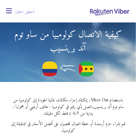
تسجيل دخول
oggle
gation
كيفية الاتصال كولومبيا من ساو توم
آند برينسيب
باستخدام Viber Out، يمكنك إجراء مكالمات عالية الجودة إلى كولومبيا من
ساو توم آند برينسيب.
اتصل بأي رقم في كولومبيا - هاتف أرضي أو محمول! -
بداية من 4.9 ¢ فقط لكل دقيقة.
قم بشراء حزم أرصدة أو خطة اتصال للحصول على أفضل الأسعار في الدقيقة إلى
كولومبيا.