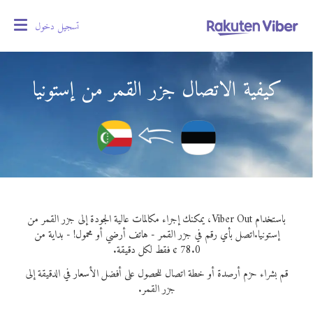
تسجيل دخول
oggle
gation
كيفية الاتصال جزر القمر من إستونيا
باستخدام Viber Out، يمكنك إجراء مكالمات عالية الجودة إلى جزر القمر من
إستونيا.
اتصل بأي رقم في جزر القمر - هاتف أرضي أو محمول! - بداية من
78.0 ¢ فقط لكل دقيقة.
قم بشراء حزم أرصدة أو خطة اتصال للحصول على أفضل الأسعار في الدقيقة إلى
جزر القمر.