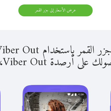
عرض الأسعار إلى جزر القمر
 باستخدام Viber Out سهل للغاية.
لى أرصدة Viber Out، يمكنك: