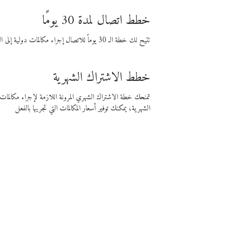
خطط اتصال لمدة 30 يومًا
تتيح لك خطة الـ 30 يوماً للاتصال إجراء مكالمات دولية إلى الوجهة التي تختارها لمدة 30 يوماً بأسعار فايبر المنخفضة.
خطط الاشتراك الشهرية
تمنحك خطة الاشتراك الشهري المرونة اللازمة لإجراء مكالم
الشهرية، يمكنك توفير أسعار المكالمات التي تجريها بالفعل