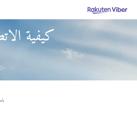
كيفية الاتص
باستخدام Viber Out، يمكن