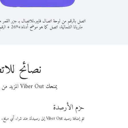
اتصل بالرقم من لوحة اتصال فايبر.
للاتصال بـ جزر القمر 
ماريانا الشمالية، اتصل كما هو موضح أدناه:
+
+
269
الرقم 
نصائح للات
يمنحك Viber Out المزيد من وقت المكالمة مقابل تكلفة أقل من المال. اختر من أحد خيارات الاتصال المرنة ذات السعر المنخفض:
حزم الأرصدة
تتم إضافة رصيد Viber Out إلى رصيدك عند شراء أي مبلغ. باستخدام رصيدك، يمكنك إجراء مكالمات إلى أي رقم في العالم بأسعار فايبر المنخفضة.