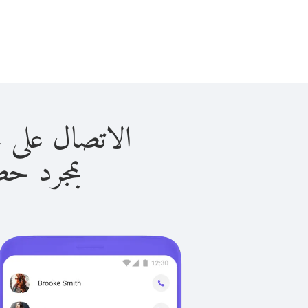
الاتصال على جزر القمر
بمجرد حصولك ع