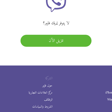
لا يتوفر لديك فايبر؟
تنزيل الآن
الشركة
حول فايبر
iPho
مركز العلامات التجارية
Wi
الوظائف
الشروط والسياسات