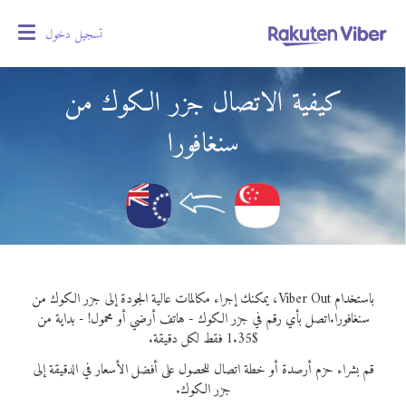
تسجيل دخول
oggle
gation
كيفية الاتصال جزر الكوك من
سنغافورا
باستخدام Viber Out، يمكنك إجراء مكالمات عالية الجودة إلى جزر الكوك من
سنغافورا.
اتصل بأي رقم في جزر الكوك - هاتف أرضي أو محمول! - بداية من
$1.35 فقط لكل دقيقة.
قم بشراء حزم أرصدة أو خطة اتصال للحصول على أفضل الأسعار في الدقيقة إلى
جزر الكوك.