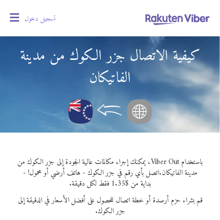
تسجيل دخول
oggle
gation
كيفية الاتصال جزر الكوك من مدينة
الفاتيكان
باستخدام Viber Out، يمكنك إجراء مكالمات عالية الجودة إلى جزر الكوك من
مدينة الفاتيكان.
اتصل بأي رقم في جزر الكوك - هاتف أرضي أو محمول! -
بداية من $1.35 فقط لكل دقيقة.
قم بشراء حزم أرصدة أو خطة اتصال للحصول على أفضل الأسعار في الدقيقة إلى
جزر الكوك.