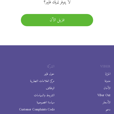
لا يتوفر لديك فايبر؟
تنزيل الآن
VIBER
الشركة
المزايا
حول فايبر
مدونة
مركز العلامات التجارية
الأمان
الوظائف
Viber Out
الشروط والسياسات
الأسعار
سياسة الخصوصية
دعم
Customer Complaints Code