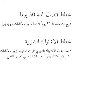
خطط اتصال لمدة 30 يومًا
تتيح لك خطة الـ 30 يوماً للاتصال إجراء مكالمات دولية إلى الوجهة التي تختارها لمدة 30 يوماً بأسعار فايبر المنخفضة.
خطط الاشتراك الشهرية
تمنحك خطة الاشتراك الشهري المرونة اللازمة لإجراء مكالم
الشهرية، يمكنك توفير أسعار المكالمات التي تجريها بالفعل