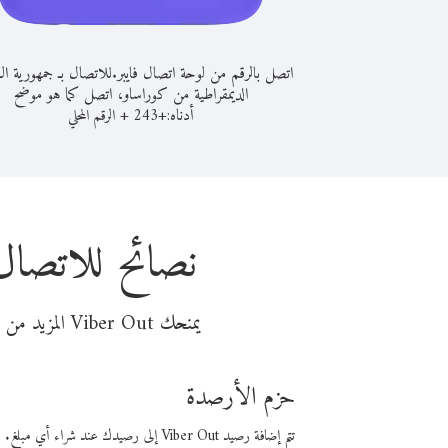
اتصل بالرقم من لوحة اتصال فايبر.
للاتصال بـ جمهورية ال
الديمقراطية من كوراساو، اتصل كما هو موضح
أدناه:
+
+
243
الرقم المحلي
نصائح للاتصال
يمنحك Viber Out المزيد من وقت المكالمة مقابل تكلفة أقل من المال. اختر من أحد خيارات الاتصال المرنة ذات السعر المنخفض:
حزم الأرصدة
تتم إضافة رصيد Viber Out إلى رصيدك عند شراء أي مبلغ. باستخدام رصيدك، يمكنك إجراء مكالمات إلى أي رقم في العالم بأسعار فايبر المنخفضة.