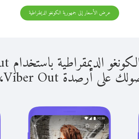
عرض الأسعار إلى جمهورية الكونغو الديمقراطية
يمقراطية باستخدام Viber Out سهل للغاية.
لى أرصدة Viber Out، يمكنك: