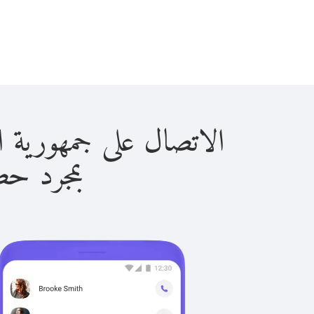
الاتصال على جمهورية الكونغو الد
بمجرد حصولك ع