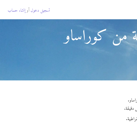
تسجيل دخول
أو
إنشاء حساب
ية من كوراساو
راطية.