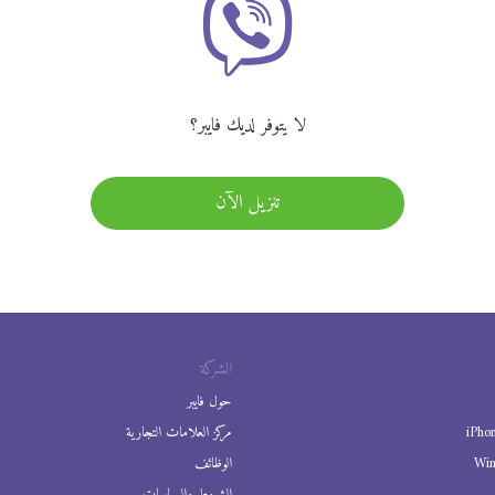
لا يتوفر لديك فايبر؟
تنزيل الآن
الشركة
حول فايبر
iPho
مركز العلامات التجارية
Wi
الوظائف
الشروط والسياسات