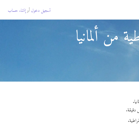
تسجيل دخول
أو
إنشاء حساب
ة من ألمانيا
راطية.