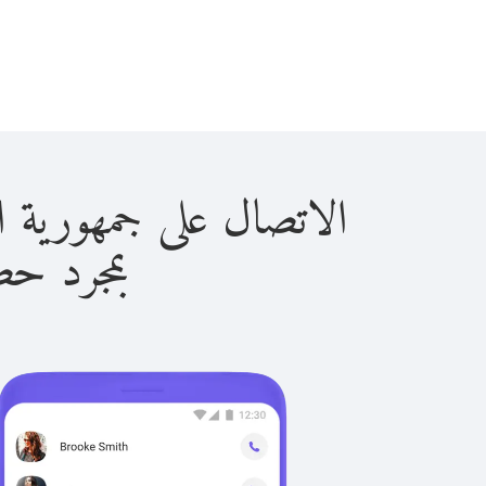
الاتصال على جمهورية الكونغو الد
بمجرد حصولك ع