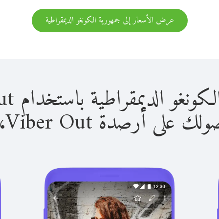
عرض الأسعار إلى جمهورية الكونغو الديمقراطية
يمقراطية باستخدام Viber Out سهل للغاية.
لى أرصدة Viber Out، يمكنك: