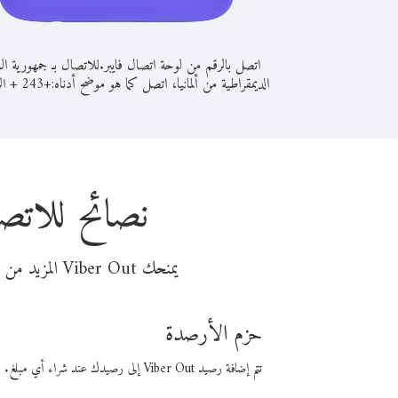
اتصل بالرقم من لوحة اتصال فايبر.
للاتصال بـ جمهورية ال
الديمقراطية من ألمانيا، اتصل كما هو موضح أدناه:
+
+
243
ال
نصائح للاتصا
يمنحك Viber Out المزيد من وقت المكالمة مقابل تكلفة أقل من المال. اختر من أحد خيارات الاتصال المرنة ذات السعر المنخفض:
حزم الأرصدة
تتم إضافة رصيد Viber Out إلى رصيدك عند شراء أي مبلغ. باستخدام رصيدك، يمكنك إجراء مكالمات إلى أي رقم في العالم بأسعار فايبر المنخفضة.