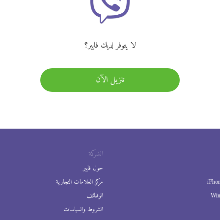
لا يتوفر لديك فايبر؟
تنزيل الآن
الشركة
حول فايبر
iPho
مركز العلامات التجارية
Wi
الوظائف
الشروط والسياسات