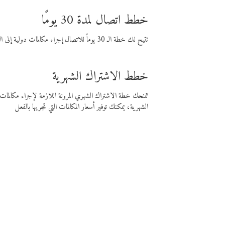
خطط اتصال لمدة 30 يومًا
تتيح لك خطة الـ 30 يوماً للاتصال إجراء مكالمات دولية إلى الوجهة التي تختارها لمدة 30 يوماً بأسعار فايبر المنخفضة.
خطط الاشتراك الشهرية
تمنحك خطة الاشتراك الشهري المرونة اللازمة لإجراء مكالم
الشهرية، يمكنك توفير أسعار المكالمات التي تجريها بالفعل