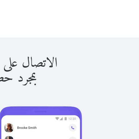
الاتصال على الدانمارك
بمجرد حصولك ع