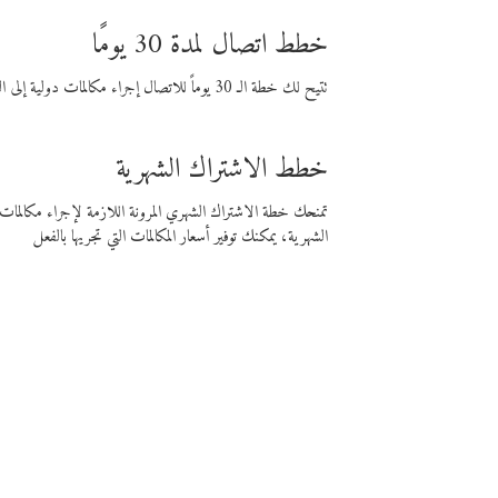
خطط اتصال لمدة 30 يومًا
تتيح لك خطة الـ 30 يوماً للاتصال إجراء مكالمات دولية إلى الوجهة التي تختارها لمدة 30 يوماً بأسعار فايبر المنخفضة.
خطط الاشتراك الشهرية
تمنحك خطة الاشتراك الشهري المرونة اللازمة لإجراء مكالم
الشهرية، يمكنك توفير أسعار المكالمات التي تجريها بالفعل