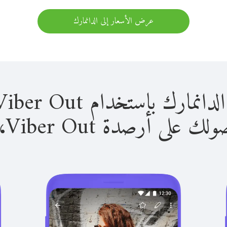
عرض الأسعار إلى الدانمارك
 باستخدام Viber Out سهل للغاية.
لى أرصدة Viber Out، يمكنك: