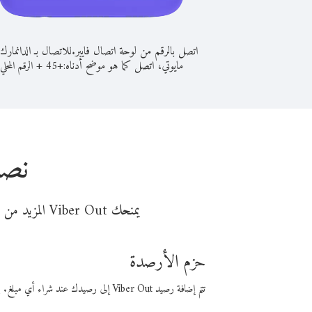
اتصل بالرقم من لوحة اتصال فايبر.
للاتصال بـ الدانمارك
مايوتي، اتصل كما هو موضح أدناه:
+
+
45
الرقم المحلي
نصا
يمنحك Viber Out المزيد من وقت المكالمة مقابل تكلفة أقل من المال. اختر من أحد خيارات الاتصال المرنة ذات السعر المنخفض:
حزم الأرصدة
تتم إضافة رصيد Viber Out إلى رصيدك عند شراء أي مبلغ. باستخدام رصيدك، يمكنك إجراء مكالمات إلى أي رقم في العالم بأسعار فايبر المنخفضة.