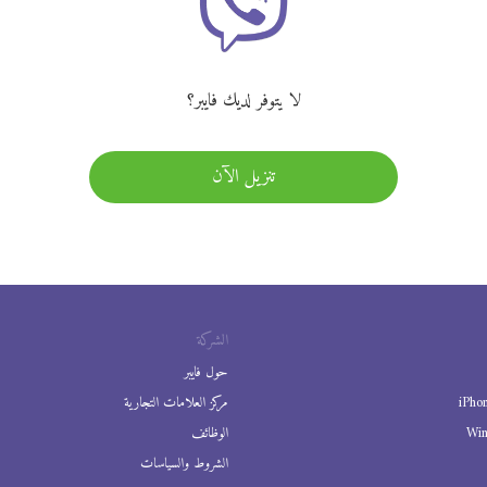
لا يتوفر لديك فايبر؟
تنزيل الآن
الشركة
حول فايبر
iPho
مركز العلامات التجارية
Wi
الوظائف
الشروط والسياسات