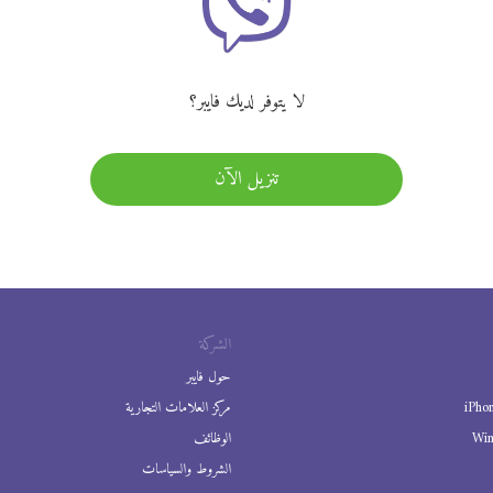
لا يتوفر لديك فايبر؟
تنزيل الآن
الشركة
حول فايبر
iPho
مركز العلامات التجارية
Wi
الوظائف
الشروط والسياسات