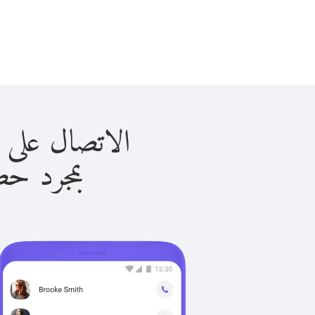
الاتصال على الدانمارك
بمجرد حصولك ع