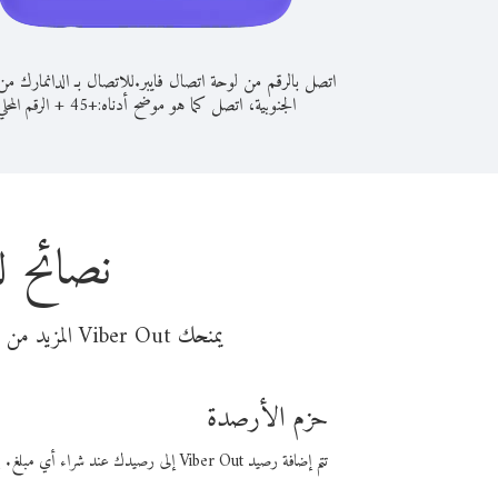
اتصل بالرقم من لوحة اتصال فايبر.
للاتصال بـ الدانمارك م
الجنوبية، اتصل كما هو موضح أدناه:
+
+
45
الرقم المحلي
نصائح ل
يمنحك Viber Out المزيد من وقت المكالمة مقابل تكلفة أقل من المال. اختر من أحد خيارات الاتصال المرنة ذات السعر المنخفض:
حزم الأرصدة
تتم إضافة رصيد Viber Out إلى رصيدك عند شراء أي مبلغ. باستخدام رصيدك، يمكنك إجراء مكالمات إلى أي رقم في العالم بأسعار فايبر المنخفضة.