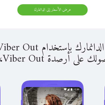
عرض الأسعار إلى الدانمارك
 باستخدام Viber Out سهل للغاية.
لى أرصدة Viber Out، يمكنك: