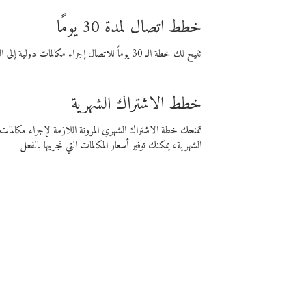
خطط اتصال لمدة 30 يومًا
تتيح لك خطة الـ 30 يوماً للاتصال إجراء مكالمات دولية إلى الوجهة التي تختارها لمدة 30 يوماً بأسعار فايبر المنخفضة.
خطط الاشتراك الشهرية
تمنحك خطة الاشتراك الشهري المرونة اللازمة لإجراء مكالم
الشهرية، يمكنك توفير أسعار المكالمات التي تجريها بالفعل