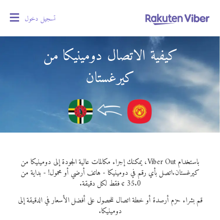
تسجيل دخول
oggle
gation
كيفية الاتصال دومينيكا من
كيرغستان
باستخدام Viber Out، يمكنك إجراء مكالمات عالية الجودة إلى دومينيكا من
كيرغستان.
اتصل بأي رقم في دومينيكا - هاتف أرضي أو محمول! - بداية من
35.0 ¢ فقط لكل دقيقة.
قم بشراء حزم أرصدة أو خطة اتصال للحصول على أفضل الأسعار في الدقيقة إلى
دومينيكا.